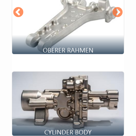
Konfiguration, die für die Flugsteuerung verwendet
wird. Durch die Umwandlung...
OBERER RAHMEN
Dank des Fahrgestells kann das Flugzeug sicher auf
dem Boden oder auf dem Wasser landen. Seine zweite
Hauptfunktion besteh...
×
Diese Internetseite macht
Gebrauch von Tracking
CYLINDER BODY
Cookies