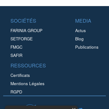
vapeur sous ...
Dans une turbine à gaz, le rôle des aubes IGV (aubes
Le s
Footer
directrices d’entrée) est de diriger l'air vers le
conç
SOCIÉTÉS
MEDIA
compresseur. En tr...
FARINIA GROUP
Actus
SETFORGE
Blog
FMGC
Publications
SAFIR
RESSOURCES
Certificats
Mentions Légales
RGPD