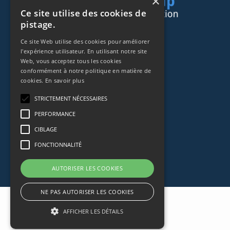
×
Ce site utilise des cookies de
pistage.
44 rue de Lisbonne
Ce site Web utilise des cookies pour améliorer
75008
Paris
l'expérience utilisateur. En utilisant notre site
Web, vous acceptez tous les cookies
Frankreich
conformément à notre politique en matière de
cookies.
En savoir plus
+33153838240
STRICTEMENT NÉCESSAIRES
CONTACT
PERFORMANCE
CIBLAGE
FONCTIONNALITÉ
AUTORISER LES COOKIES
NE PAS AUTORISER LES COOKIES
AFFICHER LES DÉTAILS