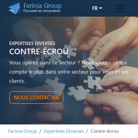
Skip to main content
Farinia Group
FR
Focused on innovation
EXPERTISES DIVERSES
CONTRE-ÉCROU
Vous opérez dans ce secteur ? Nous savons ce qui
compte le plus dans votre secteur pour vous et vos
clients.
NOUS CONTACTER
Farinia Group
Expertises Diverses
Contre-écrou