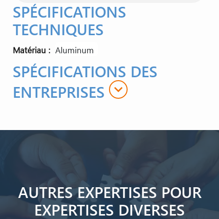
SPÉCIFICATIONS
TECHNIQUES
Matériau
aluminum
SPÉCIFICATIONS DES
expand_more
ENTREPRISES
AUTRES EXPERTISES POUR
EXPERTISES DIVERSES