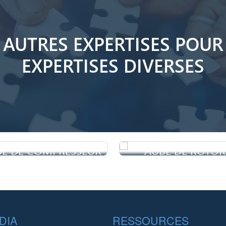
AUTRES EXPERTISES POUR
EXPERTISES DIVERSES
BE DE COMPRESSEUR
AUBE DE ROTOR
e compresseur est l'un des
Dans une centrale thermiqu
incipaux composants d'une
nucléaire, les turbines à va
DIA
RESSOURCES