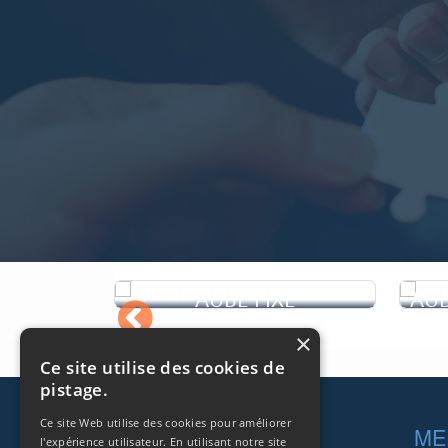
AUBE FIXE
AU
×
Ce site utilise des cookies de
pistage.
Dans une centrale thermique ou
L
nucléaire, une turbine à vapeur est
pr
Footer
Ce site Web utilise des cookies pour améliorer
SOCIÉTÉS
ME
l'expérience utilisateur. En utilisant notre site