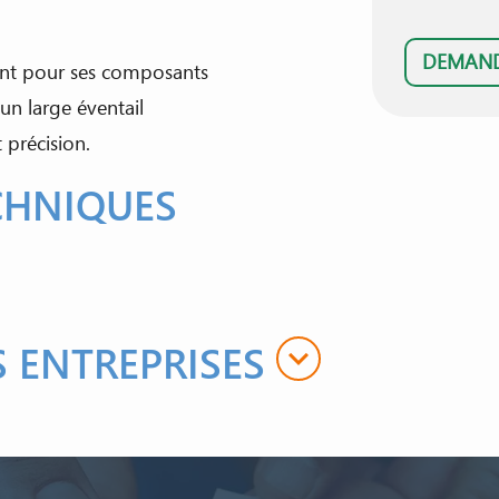
DEMAND
ent pour ses composants
un large éventail
 précision.
CHNIQUES
S ENTREPRISES
expand_more