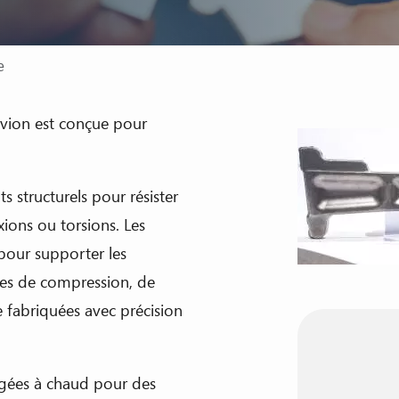
e
avion est conçue pour
s structurels pour résister
exions ou torsions. Les
s pour supporter les
ntes de compression, de
re fabriquées avec précision
rgées à chaud pour des