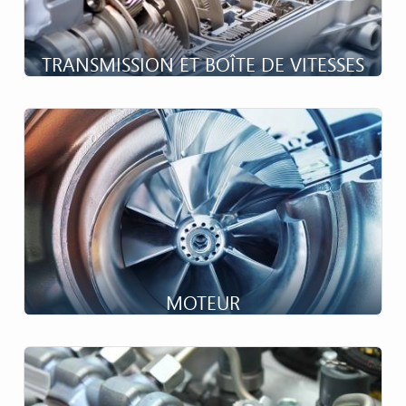
TRANSMISSION ET BOÎTE DE VITESSES
Précision et fiabilité En constante évolution afin
d’améliorer leurs performances, les systèmes de
transmission sont des sous-ensembles extrêmement
complexes requérant des composants de grande précision
et particulièrement fiables....
MOTEUR
Performance et responsabilité...