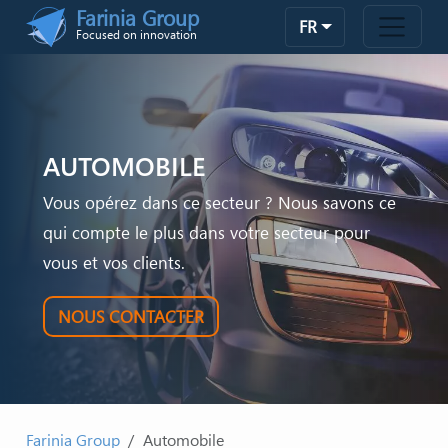
Skip to main content
Farinia Group
FR
Focused on innovation
AUTOMOBILE
Vous opérez dans ce secteur ? Nous savons ce
qui compte le plus dans votre secteur pour
vous et vos clients.
NOUS CONTACTER
Farinia Group
Automobile