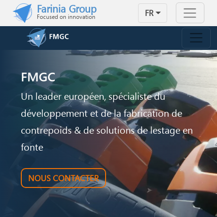
Skip to main content
Farinia Group
FR
Focused on innovation
FMGC
Un leader européen, spécialiste du
développement et de la fabrication de
contrepoids & de solutions de lestage en
fonte
NOUS CONTACTER