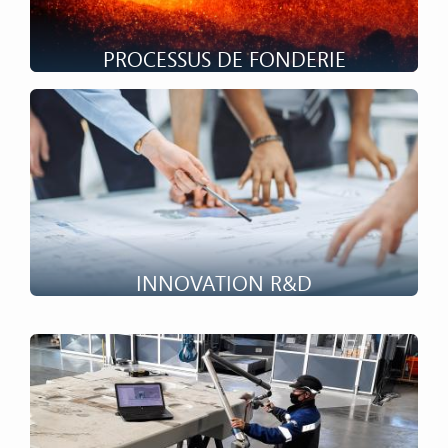
PROCESSUS DE FONDERIE
L’industrie de la fonderie est souvent très capitalistique
en raison de processus de transformation importants.
INNOVATION R&D
FMGC se fixe l’ambition de générer une croissance
continue , profitable et durable. Pour atteindre ces
objectifs FMGC s’est depuis toujours appuyé sur
l’innovation, une des composantes majeurs de son ADN.