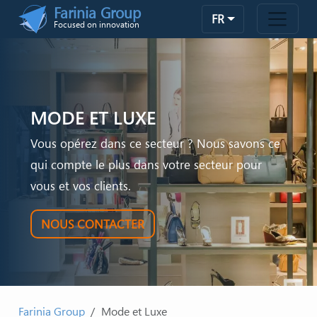
Skip to main content
Farinia Group
FR
Focused on innovation
MODE ET LUXE
Vous opérez dans ce secteur ? Nous savons ce
qui compte le plus dans votre secteur pour
vous et vos clients.
NOUS CONTACTER
Farinia Group
Mode et Luxe