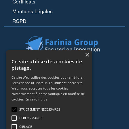
Certificats
Mentions Légales
RGPD
×
Ce site utilise des cookies de
44 rue de Lisbonne
pistage.
75008
Paris
Frankreich
Ce site Web utilise des cookies pour améliorer
l'expérience utilisateur. En utilisant notre site
Web, vous acceptez tous les cookies
+33153838240
conformément à notre politique en matière de
cookies.
En savoir plus
CONTACT
STRICTEMENT NÉCESSAIRES
PERFORMANCE
CIBLAGE