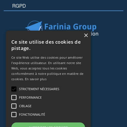
RGPD
×
Ce site utilise des cookies de
44 rue de Lisbonne
pistage.
75008
Paris
Ce site Web utilise des cookies pour améliorer
Frankreich
l'expérience utilisateur. En utilisant notre site
Web, vous acceptez tous les cookies
+33153838240
conformément à notre politique en matière de
cookies.
En savoir plus
CONTACT
STRICTEMENT NÉCESSAIRES
PERFORMANCE
CIBLAGE
FONCTIONNALITÉ