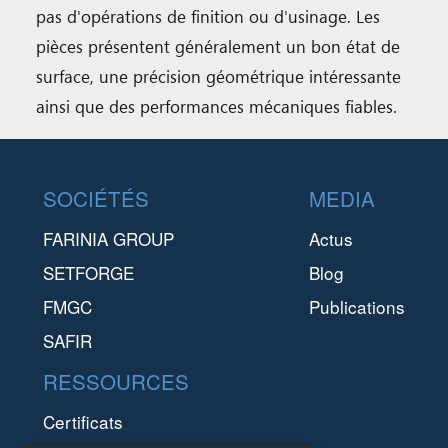
pas d'opérations de finition ou d'usinage. Les
pièces présentent généralement un bon état de
surface, une précision géométrique intéressante
ainsi que des performances mécaniques fiables.
Footer
SOCIÉTÉS
MEDIA
FARINIA GROUP
Actus
SETFORGE
Blog
FMGC
Publications
SAFIR
RESSOURCES
Certificats