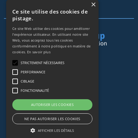
Mentions Légales
×
Ce site utilise des cookies de
RGPD
pistage.
Ce site Web utilise des cookies pour améliorer
l'expérience utilisateur. En utilisant notre site
Web, vous acceptez tous les cookies
conformément à notre politique en matière de
cookies.
En savoir plus
44 rue de Lisbonne
STRICTEMENT NÉCESSAIRES
75008
Paris
PERFORMANCE
Frankreich
CIBLAGE
+33153838240
FONCTIONNALITÉ
CONTACT
AUTORISER LES COOKIES
NE PAS AUTORISER LES COOKIES
AFFICHER LES DÉTAILS