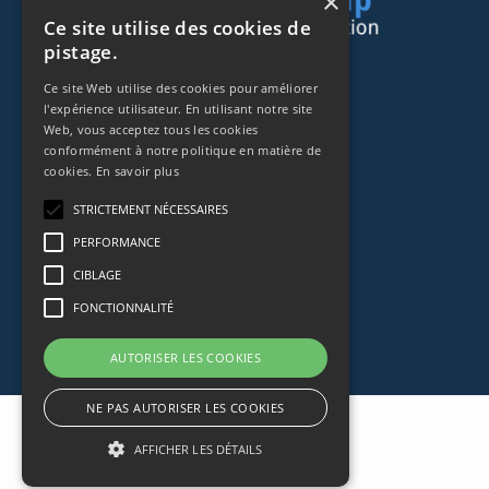
×
Ce site utilise des cookies de
pistage.
44 rue de Lisbonne
Ce site Web utilise des cookies pour améliorer
75008
Paris
l'expérience utilisateur. En utilisant notre site
Web, vous acceptez tous les cookies
Frankreich
conformément à notre politique en matière de
cookies.
En savoir plus
+33153838240
STRICTEMENT NÉCESSAIRES
CONTACT
PERFORMANCE
CIBLAGE
FONCTIONNALITÉ
AUTORISER LES COOKIES
NE PAS AUTORISER LES COOKIES
AFFICHER LES DÉTAILS