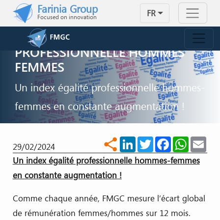
Skip to main content
Farinia Group
FR
Focused on innovation
INDEX ÉGALITÉ
PROFESSIONNELLE HOMMES
FEMMES
Un index égalité professionnelle hommes-
femmes en constante augmentation !
NOUS CONTACTER
LinkedIn
Twitter
Facebook
WhatsA
Ema
share
29/02/2024
Un index égalité professionnelle hommes-femmes
en constante augmentation !
Comme chaque année, FMGC mesure l’écart global
de rémunération femmes/hommes sur 12 mois.