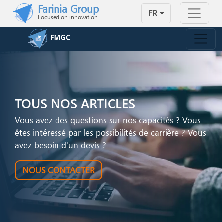
Skip to main content
Farinia Group
FR
Focused on innovation
TOUS NOS ARTICLES
Vous avez des questions sur nos capacités ? Vous
êtes intéressé par les possibilités de carrière ? Vous
avez besoin d'un devis ?
NOUS CONTACTER