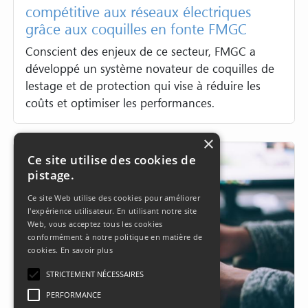
compétitive aux réseaux électriques
grâce aux coquilles en fonte FMGC
Conscient des enjeux de ce secteur, FMGC a
développé un système novateur de coquilles de
lestage et de protection qui vise à réduire les
coûts et optimiser les performances.
×
Ce site utilise des cookies de
pistage.
Ce site Web utilise des cookies pour améliorer
l'expérience utilisateur. En utilisant notre site
Web, vous acceptez tous les cookies
conformément à notre politique en matière de
cookies.
En savoir plus
STRICTEMENT NÉCESSAIRES
PERFORMANCE