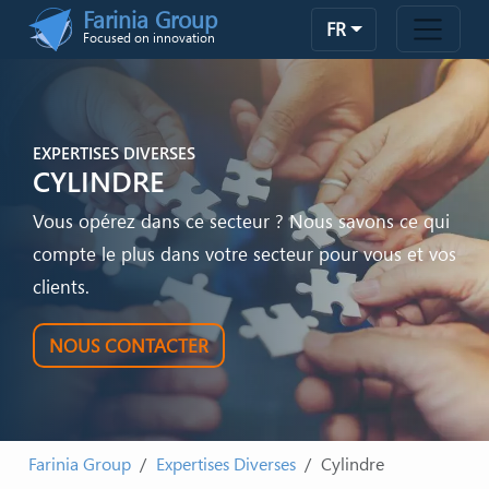
Skip to main content
Farinia Group
FR
Focused on innovation
EXPERTISES DIVERSES
CYLINDRE
Vous opérez dans ce secteur ? Nous savons ce qui
compte le plus dans votre secteur pour vous et vos
clients.
NOUS CONTACTER
Farinia Group
Expertises Diverses
Cylindre