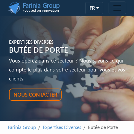
Skip to main content
Farinia Group
FR
Focused on innovation
EXPERTISES DIVERSES
BUTÉE DE PORTE
Vous opérez dans ce secteur ? Nous savons ce qui
compte le plus dans votre secteur pour vous et vos
clients.
NOUS CONTACTER
Farinia Group
Expertises Diverses
Butée de Porte