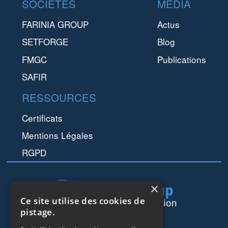
SOCIÉTÉS
MEDIA
vapeur sous ...
FARINIA GROUP
Actus
SETFORGE
Blog
FMGC
Publications
SAFIR
RESSOURCES
Certificats
Mentions Légales
RGPD
×
Ce site utilise des cookies de
pistage.
44 rue de Lisbonne