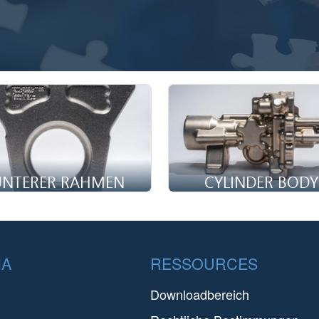
UNTERER RAHMEN
CYLINDER BODY
 Flugzeugfahrwerk hat zwei
An aircraft attitude depends 
IA
RESSOURCES
unktionen. Erstens ermöglicht
proper functioning of the act
cheres Starten und Landen und
used in flight control systems
Downloadbereich
zweitens unterstützt ...
enhance machi...