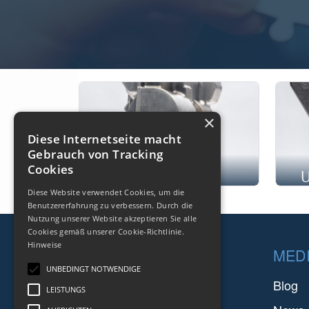
×
Diese Internetseite macht
Gebrauch von Tracking
Cookies
GEHÄUSE
Diese Website verwendet Cookies, um die
Benutzererfahrung zu verbessern. Durch die
Nutzung unserer Website akzeptieren Sie alle
Cookies gemäß unserer Cookie-Richtlinie.
Das Betätigungssystem ist eine
Ein
Hinweise
Footer
UNTERNEHMEN
MED
ausgeklügelte Konfiguration, die für
Hauptf
UNBEDINGT NOTWENDIGE
die Flugsteuerung verwendet wird.
es si
FARINIA GROUP
Blog
LEISTUNGS
Durch die Umwandlung...