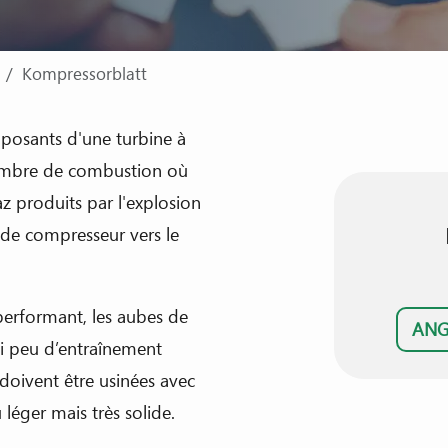
Kompressorblatt
mposants d'une turbine à
chambre de combustion où
az produits par l'explosion
 de compresseur vers le
erformant, les aubes de
ANG
i peu d’entraînement
doivent être usinées avec
léger mais très solide.