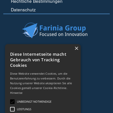
Rechtliche Bestimmungen
Datenschutz
44 rue de Lisbonne
×
75008
Paris
Diese Internetseite macht
Gebrauch von Tracking
Frankreich
Cookies
+33153838240
Diese Website verwendet Cookies, um die
Benutzererfahrung zu verbessern. Durch die
KONTAKT
Nutzung unserer Website akzeptieren Sie alle
Cookies gemäß unserer Cookie-Richtlinie.
Hinweise
UNBEDINGT NOTWENDIGE
LEISTUNGS