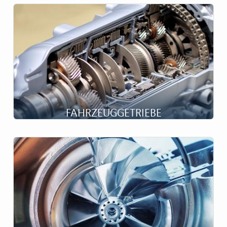
FAHRZEUGGETRIEBE
Präzision und Zuverlässigkeit Fahrzeuggetriebe-Systeme
werden ständig weiterentwickelt, um ihre Leistung zu
verbessern. Sie sind äußerst komplexe Baugruppen, die
eine hohe Präzision und besonders zuverlässige
Komponenten erfordern....