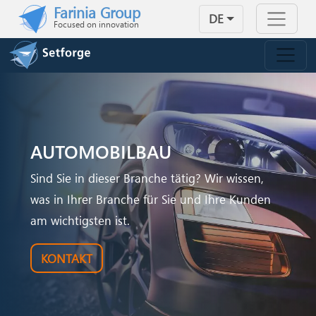
Skip to main content
Farinia Group
DE
Focused on innovation
AUTOMOBILBAU
Sind Sie in dieser Branche tätig? Wir wissen,
was in Ihrer Branche für Sie und Ihre Kunden
am wichtigsten ist.
KONTAKT