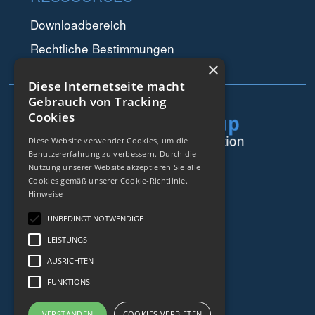
Downloadbereich
Rechtliche Bestimmungen
×
Datenschutz
Diese Internetseite macht
Gebrauch von Tracking
Cookies
Diese Website verwendet Cookies, um die
Benutzererfahrung zu verbessern. Durch die
Nutzung unserer Website akzeptieren Sie alle
44 rue de Lisbonne
Cookies gemäß unserer Cookie-Richtlinie.
75008
Paris
Hinweise
Frankreich
UNBEDINGT NOTWENDIGE
+33153838240
LEISTUNGS
AUSRICHTEN
KONTAKT
FUNKTIONS
VERSTANDEN
COOKIES VERBIETEN