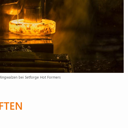
Ringwalzen bei Setforge Hot Formers
FTEN