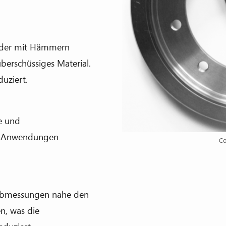
 oder mit Hämmern
berschüssiges Material.
uziert.
te und
len Anwendungen
Co
 Abmessungen nahe den
n, was die