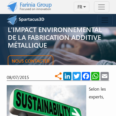
Skip to main content
Farinia Group
FR
Focused on innovation
L’IMPACT ENVIRONNEMENTAL
DE LA FABRICATION ADDITIVE
MÉTALLIQUE
NOUS CONTACTER
LinkedIn
Twitter
Facebook
WhatsA
Ema
share
08/07/2015
Selon les
experts,