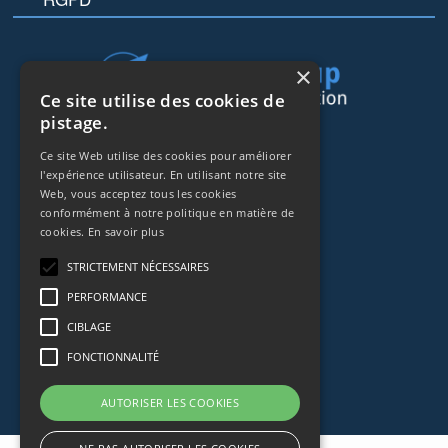
×
Ce site utilise des cookies de
pistage.
44 rue de Lisbonne
Ce site Web utilise des cookies pour améliorer
75008
Paris
l'expérience utilisateur. En utilisant notre site
Web, vous acceptez tous les cookies
Frankreich
conformément à notre politique en matière de
cookies.
En savoir plus
+33153838240
STRICTEMENT NÉCESSAIRES
CONTACT
PERFORMANCE
CIBLAGE
FONCTIONNALITÉ
AUTORISER LES COOKIES