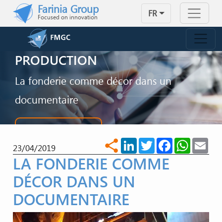
Skip to main content
Farinia Group
FR
Focused on innovation
FMGC DANS UN FILM DE IOTA
PRODUCTION
La fonderie comme décor dans un
documentaire
NOUS CONTACTER
LinkedIn
Twitter
Facebook
WhatsA
Ema
share
23/04/2019
LA FONDERIE COMME
DÉCOR DANS UN
DOCUMENTAIRE