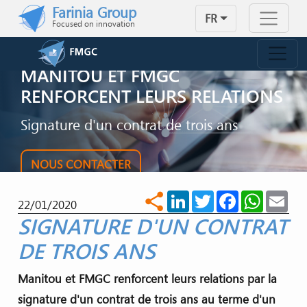
Skip to main content
Farinia Group
FR
Focused on innovation
MANITOU ET FMGC
RENFORCENT LEURS RELATIONS
Signature d'un contrat de trois ans
NOUS CONTACTER
LinkedIn
Twitter
Facebook
WhatsA
Ema
share
22/01/2020
SIGNATURE D'UN CONTRAT
DE TROIS ANS
Manitou et FMGC renforcent leurs relations par la
signature d'un contrat de trois ans au terme d'un