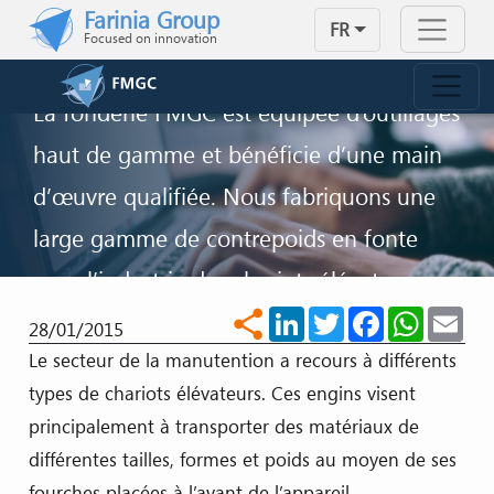
Skip to main content
Farinia Group
CONTREPOIDS POUR CHARIOTS
FR
Focused on innovation
ÉLÉVATEURS ?
La fonderie FMGC est équipée d’outillages
haut de gamme et bénéficie d’une main
d’œuvre qualifiée. Nous fabriquons une
large gamme de contrepoids en fonte
pour l’industrie des chariots élévateurs
LinkedIn
Twitter
Facebook
WhatsA
Ema
share
pouvant peser jusqu’à 20 000 kg.
28/01/2015
Le secteur de la manutention a recours à différents
NOUS CONTACTER
types de chariots élévateurs. Ces engins visent
principalement à transporter des matériaux de
différentes tailles, formes et poids au moyen de ses
fourches placées à l’avant de l’appareil.