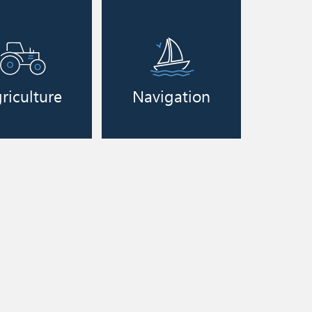
Image
riculture
Navigation