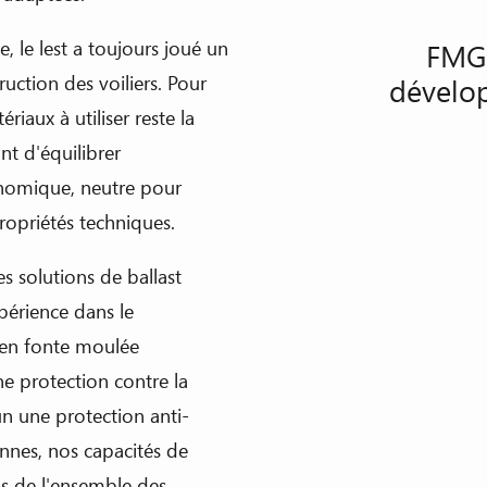
ue, le lest a toujours joué un
FMGC
ruction des voiliers. Pour
dévelop
riaux à utiliser reste la
nt d'équilibrer
onomique, neutre pour
ropriétés techniques.
es solutions de ballast
périence dans le
s en fonte moulée
ne protection contre la
un une protection anti-
onnes, nos capacités de
s de l'ensemble des