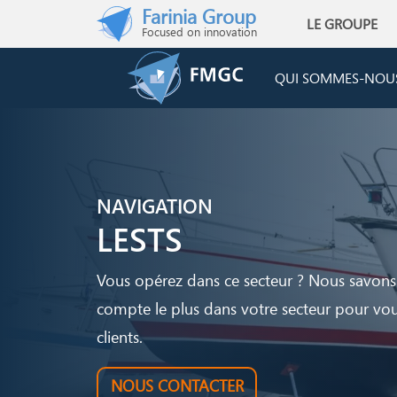
Skip to main content
Farinia Group
LE GROUPE
Main navigati
Focused on innovation
QUI SOMMES-NOU
NAVIGATION
LESTS
Vous opérez dans ce secteur ? Nous savons
compte le plus dans votre secteur pour vou
clients.
NOUS CONTACTER