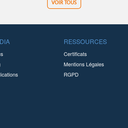
VOIR TOUS
DIA
RESSOURCES
us
Certificats
g
Mentions Légales
ications
RGPD