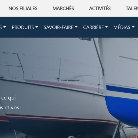
NOS FILIALES
MARCHÉS
ACTIVITÉS
TALE
on
S
PRODUITS
SAVOIR-FAIRE
CARRIÈRE
MÉDIAS
 ce qui
s et vos