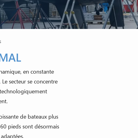
s
IMAL
ynamique, en constante
 Le secteur se concentre
s technologiquement
ent.
issante de bateaux plus
à 60 pieds sont désormais
 adaptées.