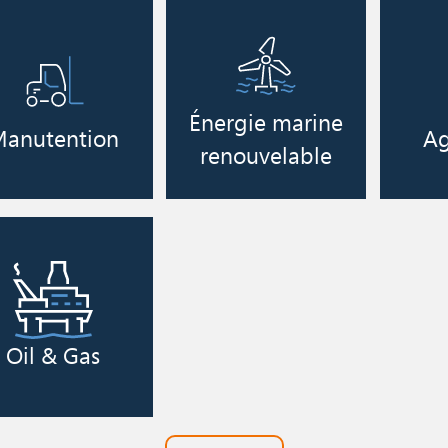
Image
ge
Image
Énergie marine
anutention
Ag
renouvelable
Oil & Gas