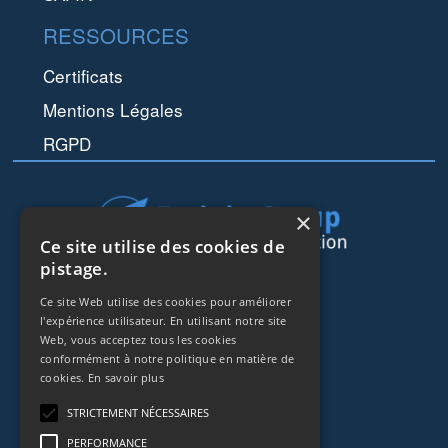
RESSOURCES
Certificats
Mentions Légales
RGPD
×
Ce site utilise des cookies de
pistage.
44 rue de Lisbonne
Ce site Web utilise des cookies pour améliorer
75008
Paris
l'expérience utilisateur. En utilisant notre site
Frankreich
Web, vous acceptez tous les cookies
conformément à notre politique en matière de
cookies.
En savoir plus
+33153838240
STRICTEMENT NÉCESSAIRES
CONTACT
PERFORMANCE