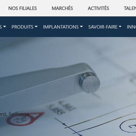
NOS FILIALES
MARCHÉS
ACTIVITÉS
TALE
on
S
PRODUITS
IMPLANTATIONS
SAVOIR-FAIRE
INN
nt, Setforge