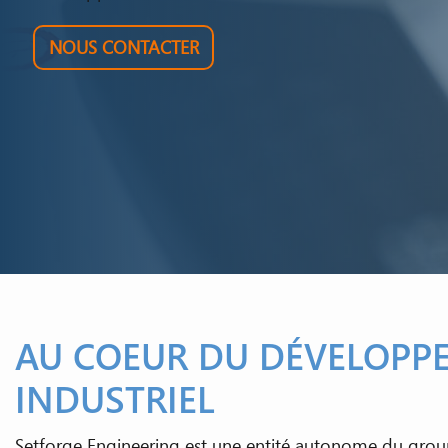
NOUS CONTACTER
AU COEUR DU DÉVELOPP
INDUSTRIEL
Setforge Engineering est une entité autonome du grou