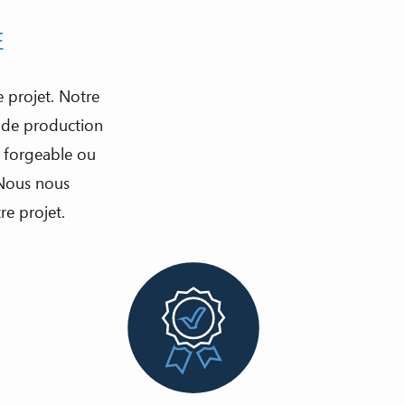
E
 projet. Notre
t de production
n forgeable ou
 Nous nous
e projet.