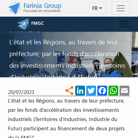
FMGC BÉNÉFICIE DES MESURES
Skip to main content
Farinia Group
FR
DU PLAN DE RELANCE
Focused on innovation
NATIONAL POUR DEUX DE SES
PROJETS
L’état et les Régions, au travers de leur
préfecture, par les fonds d’accélération
des investissements industriels (Territoires
d’Industries, Industrie du Futur)
participent au fin
LinkedIn
Twitter
Facebook
WhatsA
Ema
share
20/07/2021
L’état et les Régions, au travers de leur préfecture,
NOUS CONTACTER
par les fonds d’accélération des investissements
industriels (Territoires d’Industries, Industrie du
Futur) participent au financement de deux projets
de la FMGC.