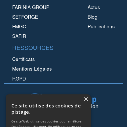
FARINIA GROUP
Actus
SETFORGE
Blog
FMGC
Publications
SAFIR
RESSOURCES
Certificats
Mentions Légales
RGPD
×
Ce site utilise des cookies de
pistage.
44 rue de Lisbonne
Ce site Web utilise des cookies pour améliorer
75008
Paris
l'expérience utilisateur. En utilisant notre site