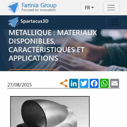
Skip to main content
Farinia Group
FR
Focused on innovation
FABRICATION ADDITIVE
MÉTALLIQUE : MATÉRIAUX
DISPONIBLES,
CARACTÉRISTIQUES ET
APPLICATIONS
NOUS CONTACTER
LinkedIn
Twitter
Facebook
WhatsA
Ema
share
27/08/2015