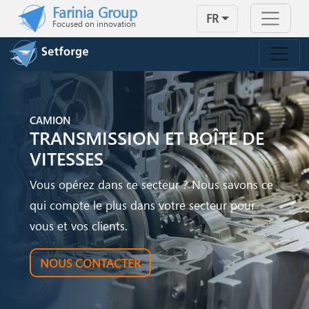
Skip to main content
Farinia Group
FR
Focused on innovation
CAMION
TRANSMISSION ET BOÎTE DE
VITESSES
Vous opérez dans ce secteur ? Nous savons ce
qui compte le plus dans votre secteur pour
vous et vos clients.
NOUS CONTACTER