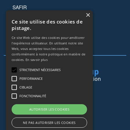
SAFIR
×
RESSOURCES
Ce site utilise des cookies de
pistage.
Certificats
Ce site Web utilise des cookies pour améliorer
Mentions Légales
l'expérience utilisateur. En utilisant notre site
Web, vous acceptez tous les cookies
RGPD
conformément à notre politique en matière de
cookies.
En savoir plus
STRICTEMENT NÉCESSAIRES
PERFORMANCE
CIBLAGE
44 rue de Lisbonne
FONCTIONNALITÉ
75008
Paris
Frankreich
AUTORISER LES COOKIES
+33153838240
NE PAS AUTORISER LES COOKIES