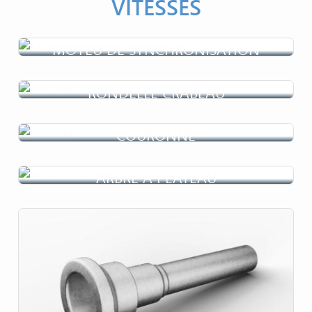
VITESSES
MOYEU DE SYNCHRONISATION
RONDELLE CRABEAU
COURONNE
ARBRE À PLATEAU