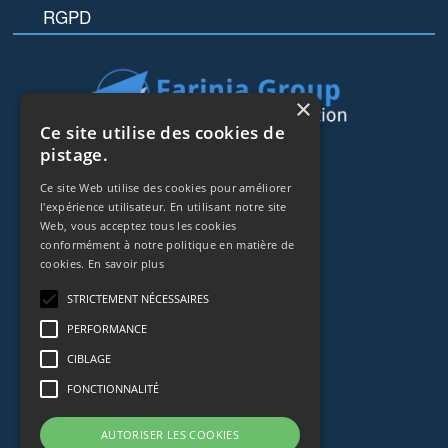
RGPD
×
Ce site utilise des cookies de
pistage.
44 rue de Lisbonne
75008
Paris
Ce site Web utilise des cookies pour améliorer
l'expérience utilisateur. En utilisant notre site
Frankreich
Web, vous acceptez tous les cookies
conformément à notre politique en matière de
+33153838240
cookies.
En savoir plus
STRICTEMENT NÉCESSAIRES
CONTACT
PERFORMANCE
CIBLAGE
FONCTIONNALITÉ
AUTORISER LES COOKIES