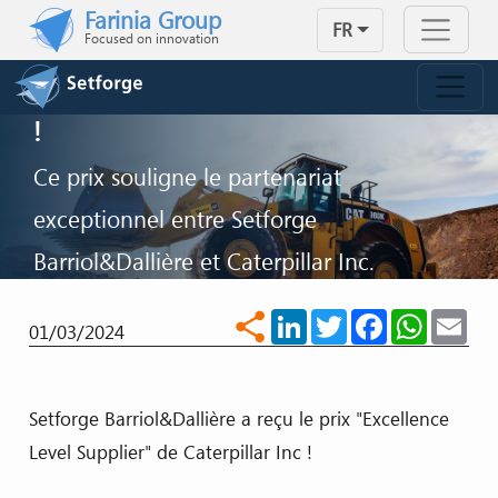
Skip to main content
Farinia Group
FR
Focused on innovation
SETFORGE BARRIOL&DALLIÈRE
RÉCOMPENSÉ PAR CATERPILLAR
!
Ce prix souligne le partenariat
exceptionnel entre Setforge
Barriol&Dallière et Caterpillar Inc.
LinkedIn
Twitter
Facebook
WhatsA
Ema
share
NOUS CONTACTER
01/03/2024
Setforge Barriol&Dallière a reçu le prix "Excellence
Level Supplier" de Caterpillar Inc !