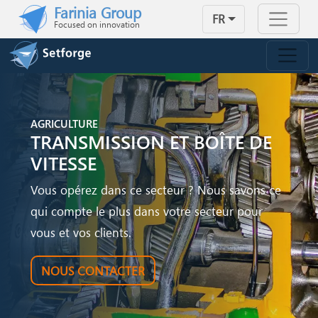
Skip to main content
Farinia Group
FR
Focused on innovation
AGRICULTURE
TRANSMISSION ET BOÎTE DE
VITESSE
Vous opérez dans ce secteur ? Nous savons ce
qui compte le plus dans votre secteur pour
vous et vos clients.
NOUS CONTACTER