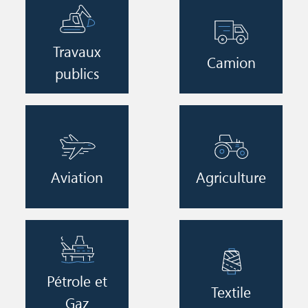
Image
Image
Travaux
Camion
publics
Image
Image
Aviation
Agriculture
Image
Image
Pétrole et
Textile
Gaz