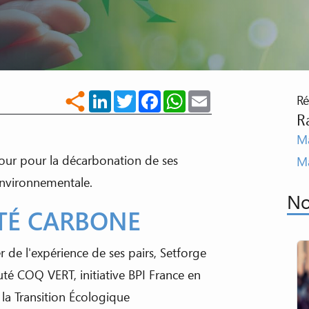
LinkedIn
Twitter
Facebook
WhatsApp
Email
share
Ré
R
Ma
our pour la décarbonation de ses
M
 environnementale.
No
ITÉ CARBONE
 de l'expérience de ses pairs, Setforge
té COQ VERT, initiative BPI France en
e la Transition Écologique