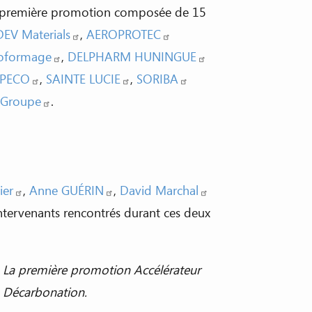
te première promotion composée de 15
EV Materials
,
AEROPROTEC
oformage
,
DELPHARM HUNINGUE
PECO
,
SAINTE LUCIE
,
SORIBA
 Groupe
.
ier
,
Anne GUÉRIN
,
David Marchal
 intervenants rencontrés durant ces deux
La première promotion Accélérateur
Décarbonation.