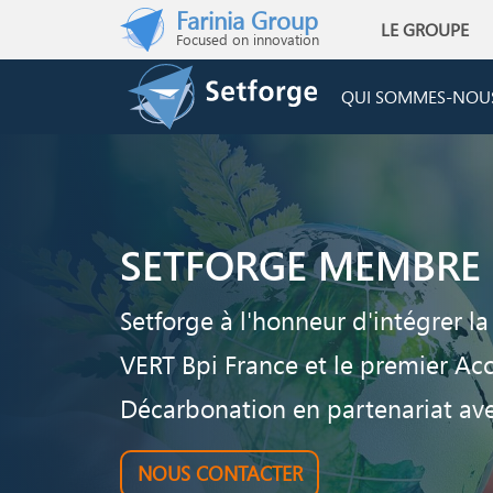
Skip to main content
Farinia Group
LE GROUPE
Main navigati
Focused on innovation
QUI SOMMES-NOU
SETFORGE MEMBRE 
Setforge à l'honneur d'intégrer
VERT Bpi France et le premier Ac
Décarbonation en partenariat av
NOUS CONTACTER