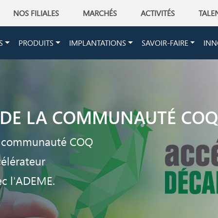
NOS FILIALES
MARCHÉS
ACTIVITÉS
TALE
on
S
PRODUITS
IMPLANTATIONS
SAVOIR-FAIRE
INN
DE LA COMMUNAUTÉ COQ 
 la communauté COQ
célérateur
ec l'ADEME.