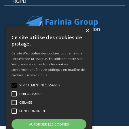
RGPD
×
Ce site utilise des cookies de
44 rue de Lisbonne
pistage.
75008
Paris
Ce site Web utilise des cookies pour améliorer
Frankreich
l'expérience utilisateur. En utilisant notre site
Web, vous acceptez tous les cookies
+33153838240
conformément à notre politique en matière de
cookies.
En savoir plus
CONTACT
STRICTEMENT NÉCESSAIRES
PERFORMANCE
CIBLAGE
FONCTIONNALITÉ
AUTORISER LES COOKIES