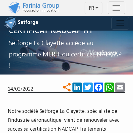
Skip to main content
Farinia Group
FR
Focused on innovation
SETFORGE RENOUVELLE SON
CERTIFICAT NADCAP HT
Setforge La Clayette accède au
programme MERIT du certificat NADCAP
!
NOUS CONTACTER
LinkedIn
Twitter
Facebook
WhatsA
Ema
share
14/02/2022
Notre société Setforge La Clayette, spécialiste de
l’industrie aéronautique, vient de renouveler avec
succès sa certification NADCAP Traitements