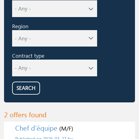
Region
Contract type
SEARCH
2 offers found
Chef d'équipe
(M/F)
Published on
2026-03-27
by