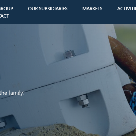
GROUP
OUR SUBSIDIARIES
MARKETS
ACTIVITI
avigation
ACT
the family!