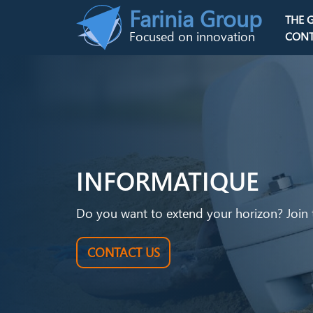
Skip to main content
Farinia Group
THE 
Main n
Focused on innovation
CONT
INFORMATIQUE
Do you want to extend your horizon? Join 
CONTACT US