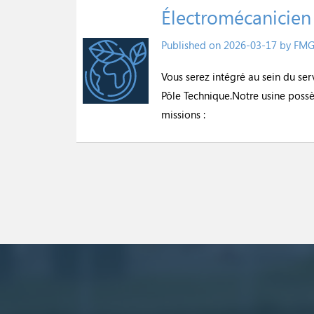
Électromécanicien
Published on
2026-03-17
by FM
Vous serez intégré au sein du s
Pôle Technique.Notre usine poss
missions :
Image